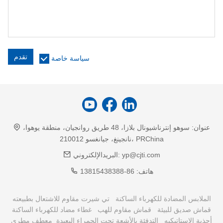
تقدم
سياسة خاصة
عنوان:
سوهو إنترناشيونال بلازا، 48 طريق روانجيان، منطقة يوهوا،
نانجينغ، جيانغسو 210012، PRChina
yp@cjti.com
البريدالإلكتروني:
هاتف:
86-13815438388
الملابس المضادة للكهرباء الساكنة
تي شيرت مقاوم للاشتعال بطبيعته
قماش صديق للبيئة
قماش مقاوم للهب
غطاء مضاد للكهرباء الساكنة
أحذية الاستاتيكيه
التدفئة بالأشعة تحت الحمراء البعيدة
معطف مطري