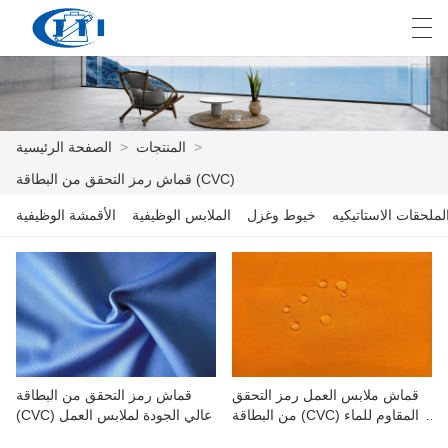
E
English
Deutsch
česky
العربية
>
المنتجات
>
الصفحة الرئيسية
قماش رمز التحقق من البطاقة (CVC)
الصفحة الرئيسية
لملحقات الاستاتيكيه
خيوط وغزل
الملابس الوظيفية
الأقمشة الوظيفية
المنتجات
التخصيص
معلومات عنا
أخبار
قماش ملابس العمل رمز التحقق
قماش رمز التحقق من البطاقة
من البطاقة (CVC) المقاوم للماء
(CVC) عالي الجودة لملابس العمل
صناعة
والمغطى بالبولي يوريثين