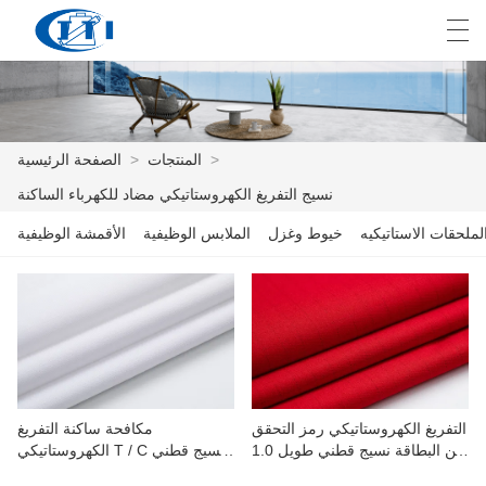
E
English
Deutsch
česky
العربية
>
المنتجات
>
الصفحة الرئيسية
نسيج التفريغ الكهروستاتيكي مضاد للكهرباء الساكنة
الصفحة الرئيسية
لملحقات الاستاتيكيه
خيوط وغزل
الملابس الوظيفية
الأقمشة الوظيفية
المنتجات
التخصيص
معلومات عنا
أخبار
التفريغ الكهروستاتيكي رمز التحقق
مكافحة ساكنة التفريغ
من البطاقة نسيج قطني طويل 1.0
الكهروستاتيكي T / C نسيج قطني
صناعة
شبكة نسيج بوليستر التفريغ
طويل 0.8 شريط أبيض لملابس