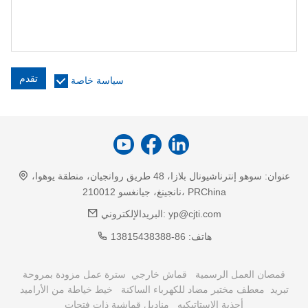
تقدم
سياسة خاصة
عنوان:
سوهو إنترناشيونال بلازا، 48 طريق روانجيان، منطقة يوهوا،
نانجينغ، جيانغسو 210012، PRChina
yp@cjti.com
البريدالإلكتروني:
هاتف:
86-13815438388
قمصان العمل الرسمية
قماش خارجي
سترة عمل مزودة بمروحة
تبريد
معطف مختبر مضاد للكهرباء الساكنة
خيط خياطة من الأراميد
أحذية الاستاتيكيه
مناديل قماشية ذات فتحات