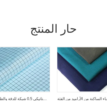
حار المنتج
نسيج حريري بوليستر مضاد للكهرباء الساكنة التفريغ الكهروستاتيكي 0.5 شبكة للدقة والطب والسيارات