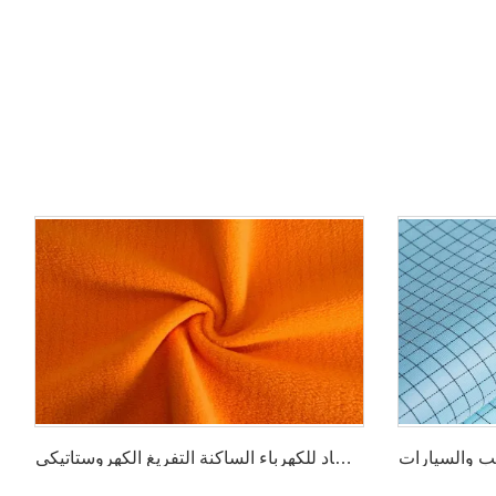
نسيج صوف محبوك من البوليستر مضاد للكهرباء الساكنة التفريغ الكهروستاتيكي