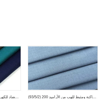
نسيج شبكي مضاد للكهرباء الساكنة ومثبط للهب من الأراميد 200 (93/5/2)
قماش تويل مقاوم للهب ومضاد للكهرباء الساكنة من الأراميد من الفئة IIIA بوزن 260 جرامًا للمتر المربع (93/5/2)