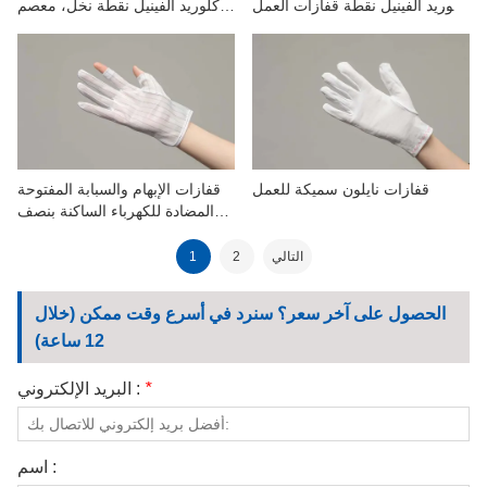
كلوريد الفينيل نقطة قفازات العمل
كلوريد الفينيل نقطة نخل، معصم
المضادة للكهرباء الساكنة
مرن للعمل
قفازات نايلون سميكة للعمل
قفازات الإبهام والسبابة المفتوحة
المضادة للكهرباء الساكنة بنصف
إصبع
التالي
2
1
الحصول على آخر سعر؟ سنرد في أسرع وقت ممكن (خلال
12 ساعة)
*
البريد الإلكتروني :
اسم :