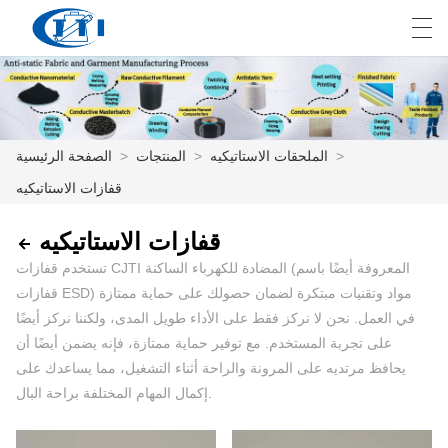
E
English
Deutsch
česky
العربية
>
الملحقات الاستاتيكيه
>
المنتجات
>
الصفحة الرئيسية
قفازات الاستاتيكيه
الصفحة الرئيسية
قفازات الاستاتيكيه
المنتجات
تستخدم قفازات CJTI المضادة للكهرباء الساكنة (المعروفة أيضًا باسم
التخصيص
قفازات ESD) مواد وتقنيات مبتكرة لضمان حصولك على حماية ممتازة
في العمل. نحن لا نركز فقط على الأداء طويل المدى، ولكننا نركز أيضًا
معلومات عنا
على تجربة المستخدم. مع توفير حماية ممتازة، فإنه يضمن أيضًا أن
يحافظ مرتديه على المرونة والراحة أثناء التشغيل، مما يساعدك على
أخبار
إكمال المهام المختلفة براحة البال.
صناعة