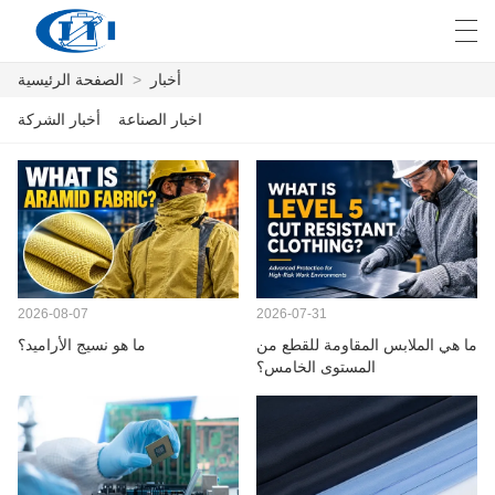
أخبار
>
الصفحة الرئيسية
E
English
Deutsch
česky
العربية
اخبار الصناعة
أخبار الشركة
الصفحة الرئيسية
المنتجات
التخصيص
2026-08-07
2026-07-31
ما هي الملابس المقاومة للقطع من
ما هو نسيج الأراميد؟
معلومات عنا
المستوى الخامس؟
أخبار
صناعة