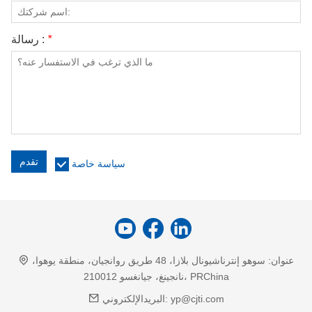
*
رسالة :
تقدم
سياسة خاصة
عنوان:
سوهو إنترناشيونال بلازا، 48 طريق روانجيان، منطقة يوهوا،
نانجينغ، جيانغسو 210012، PRChina
yp@cjti.com
البريدالإلكتروني: