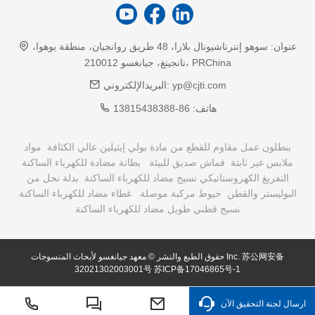
عنوان:
سوهو إنترناشيونال بلازا، 48 طريق روانجيان، منطقة يوهوا،
نانجينغ، جيانغسو 210012، PRChina
yp@cjti.com
البريدالإلكتروني:
هاتف:
86-13815438388
بنطلون عمل مقاوم للقطع من مادة بولي إيثيلين عالي الكثافة
مواد
ملابس غير ثابتة
قماش صديق للبيئة
بطانة مضادة للكهرباء الساكنة
التفريغ الكهروستاتيكي نسيج مضاد للكهرباء الساكنة
بدلة نحل من
البوليستر والقطن
خيوط مركبة موصلة
غطاء مضاد للكهرباء الساكنة
نسيج قطني طويل مضاد للكهرباء الساكنة
苏公网安备
حقوق الطبع والنشر © معهد جيانغسو لأبحاث المنسوجات Inc.
32021302003001号
苏ICP备17046865号-1
ارسال لجنة التحقيق الآن