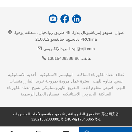
عنوان:
سوهو إنترناشيونال بلازا، 48 طريق روانجيان، منطقة يوهوا،
نانجينغ، جيانغسو 210012، PRChina
yp@cjti.com
البريدالإلكتروني:
هاتف:
86-13815438388
غطاء مضاد للكهرباء الساكنة
البوليستر الاستاتيكيه
أحذية الاستاتيكيه
نسيج مقاوم للهب
سترة عمل مزودة بمروحة تبريد
المآزر مثبطات
اللهب
قميص مقاوم للهب
التفريغ الكهروستاتيكي نسيج مضاد للكهرباء
الساكنة
الجبردين الاستاتيكيه
قمصان العمل الرسمية
苏公网安备
حقوق الطبع والنشر © معهد جيانغسو لأبحاث المنسوجات Inc.
32021302003001号
苏ICP备17046865号-1