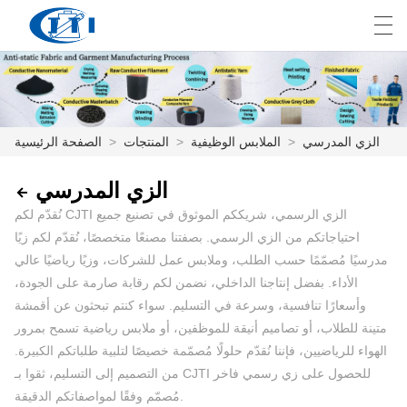
E
English
Deutsch
česky
العربية
الزي المدرسي
>
الملابس الوظيفية
>
المنتجات
>
الصفحة الرئيسية
الصفحة الرئيسية
الزي المدرسي
المنتجات
نُقدّم لكم CJTI الزي الرسمي، شريككم الموثوق في تصنيع جميع
احتياجاتكم من الزي الرسمي. بصفتنا مصنعًا متخصصًا، نُقدّم لكم زيًا
التخصيص
مدرسيًا مُصمّمًا حسب الطلب، وملابس عمل للشركات، وزيًا رياضيًا عالي
الأداء. بفضل إنتاجنا الداخلي، نضمن لكم رقابة صارمة على الجودة،
معلومات عنا
وأسعارًا تنافسية، وسرعة في التسليم. سواء كنتم تبحثون عن أقمشة
متينة للطلاب، أو تصاميم أنيقة للموظفين، أو ملابس رياضية تسمح بمرور
أخبار
الهواء للرياضيين، فإننا نُقدّم حلولًا مُصمّمة خصيصًا لتلبية طلباتكم الكبيرة.
من التصميم إلى التسليم، ثقوا بـ CJTI للحصول على زي رسمي فاخر
صناعة
مُصمّم وفقًا لمواصفاتكم الدقيقة.