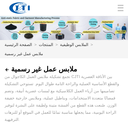
E
English
Deutsch
česky
العربية
>
الملابس الوظيفية
>
المنتجات
>
الصفحة الرئيسية
ملابس عمل غير رسمية
الصفحة الرئيسية
ملابس عمل غير رسمية
المنتجات
تجمع تشكيلة ملابس العمل الكاجوال من CJTI بين الأناقة العصرية
التخصيص
والقطع الأساسية العملية والراحة التامة طوال اليوم. تستوحي التشكيلة
تصاميمها من أزياء العمل الكلاسيكية مع لمسات عصرية أنيقة، وتضم
معلومات عنا
قمصانًا متعددة الاستخدامات، وبناطيل عملية، وملابس خارجية خفيفة
الوزن. صُنعت هذه القطع من أقمشة متينة ولطيفة على البشرة لتوفير
أخبار
الراحة اليومية، مما يجعلها مناسبة تمامًا للعمل في الموقع أو للنزهات
صناعة
الترفيهية.