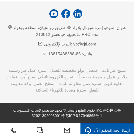
عنوان:
سوهو إنترناشيونال بلازا، 48 طريق روانجيان، منطقة يوهوا،
نانجينغ، جيانغسو 210012، PRChina
yp@cjti.com
البريدالإلكتروني:
هاتف:
86-13815438388
نسيج غير ثابت
قمصان بولو مخصصة للعمل
سترة عمل غير رسمية
ملابس عمل مصممة خصيصاً
التفريغ الكهروستاتيكي نسيج آمن
قماش
مقاوم للهب
سترة عمل مقاومة للماء
أسطح العمل
بدلة مقاومة
للقطع
سترة مضادة للكهرباء الساكنة
苏公网安备
حقوق الطبع والنشر © معهد جيانغسو لأبحاث المنسوجات Inc.
32021302003001号
苏ICP备17046865号-1
ارسال لجنة التحقيق الآن