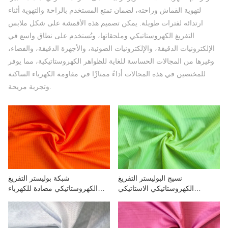
الاتصال بنا
لتهوية القماش وراحته، لضمان تمتع المستخدم بالراحة والتهوية أثناء
ارتدائه لفترات طويلة. يمكن تصميم هذه الأقمشة على شكل ملابس
مقاطع الفيديو
التفريغ الكهروستاتيكي وملحقاتها، وتُستخدم على نطاق واسع في
الإلكترونيات الدقيقة، والإلكترونيات الضوئية، والأجهزة الدقيقة، والفضاء،
وغيرها من المجالات الحساسة للغاية للظواهر الكهروستاتيكية، مما يوفر
للمختصين في هذه المجالات أداءً ممتازًا في مقاومة الكهرباء الساكنة
وتجربة مريحة.
نسيج البوليستر التفريغ
شبكة بوليستر التفريغ
الكهروستاتيكي الاستاتيكي
الكهروستاتيكي مضادة للكهرباء
والفلورسنت لملابس العمل
الساكنة والفلورسنت 0.5