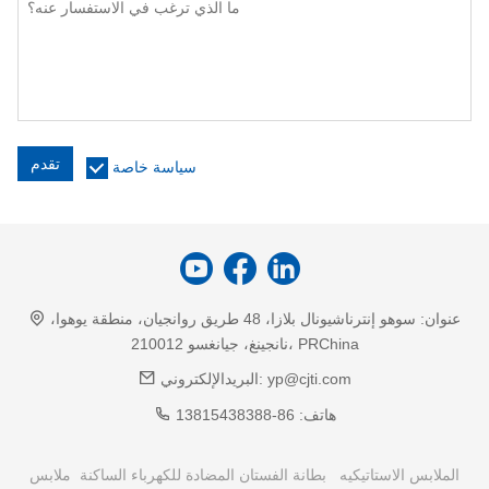
تقدم
سياسة خاصة
عنوان:
سوهو إنترناشيونال بلازا، 48 طريق روانجيان، منطقة يوهوا،
نانجينغ، جيانغسو 210012، PRChina
yp@cjti.com
البريدالإلكتروني:
هاتف:
86-13815438388
الملابس الاستاتيكيه
بطانة الفستان المضادة للكهرباء الساكنة
ملابس