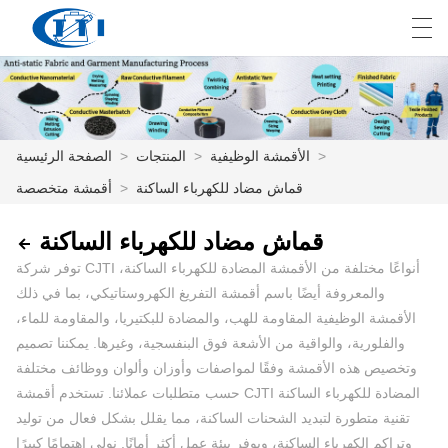
E
English
Deutsch
česky
العربية
>
الأقمشة الوظيفية
>
المنتجات
>
الصفحة الرئيسية
قماش مضاد للكهرباء الساكنة
>
أقمشة متخصصة
الصفحة الرئيسية
قماش مضاد للكهرباء الساكنة
المنتجات
توفر شركة CJTI أنواعًا مختلفة من الأقمشة المضادة للكهرباء الساكنة،
التخصيص
والمعروفة أيضًا باسم أقمشة التفريغ الكهروستاتيكي، بما في ذلك
الأقمشة الوظيفية المقاومة للهب، والمضادة للبكتيريا، والمقاومة للماء،
معلومات عنا
والفلورية، والواقية من الأشعة فوق البنفسجية، وغيرها. يمكننا تصميم
وتخصيص هذه الأقمشة وفقًا لمواصفات وأوزان وألوان ووظائف مختلفة
أخبار
حسب متطلبات عملائنا. تستخدم أقمشة CJTI المضادة للكهرباء الساكنة
صناعة
تقنية متطورة لتبديد الشحنات الساكنة، مما يقلل بشكل فعال من توليد
وتراكم الكهرباء الساكنة، ويوفر بيئة عمل أكثر أمانًا. نولي اهتمامًا كبيرًا