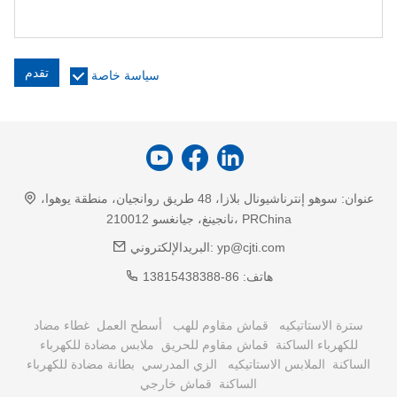
تقدم
سياسة خاصة
عنوان:
سوهو إنترناشيونال بلازا، 48 طريق روانجيان، منطقة يوهوا،
نانجينغ، جيانغسو 210012، PRChina
yp@cjti.com
البريدالإلكتروني:
هاتف:
86-13815438388
سترة الاستاتيكيه
قماش مقاوم للهب
أسطح العمل
غطاء مضاد
للكهرباء الساكنة
قماش مقاوم للحريق
ملابس مضادة للكهرباء
الساكنة
الملابس الاستاتيكيه
الزي المدرسي
بطانة مضادة للكهرباء
الساكنة
قماش خارجي