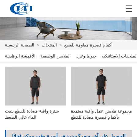
E
English
Deutsch
česky
العربية
أكمام قصيرة مقاومة للقطع
>
المنتجات
>
الصفحة الرئيسية
لملحقات الاستاتيكيه
خيوط وغزل
الملابس الوظيفية
الأقمشة الوظيفية
الصفحة الرئيسية
المنتجات
التخصيص
معلومات عنا
مجموعة ملابس عمل واقية معتمدة
سترة واقية مضادة للقطع بنفث
أخبار
بأكمام قصيرة مضادة للقطع
الماء عالي الضغط
صناعة
الحصول على آخر سعر؟ سنرد في أسرع وقت ممكن (خلال