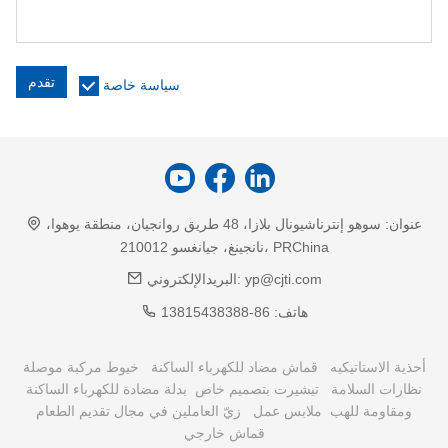
تقدم
سياسة خاصة
عنوان:
سوهو إنترناشيونال بلازا، 48 طريق روانجيان، منطقة يوهوا،
نانجينغ، جيانغسو 210012، PRChina
yp@cjti.com
البريدالإلكتروني:
هاتف:
86-13815438388
أحذية الاستاتيكيه
قماش مضاد للكهرباء الساكنة
خيوط مركبة موصلة
نظارات السلامة
تيشيرت بتصميم خاص
بدلة مضادة للكهرباء الساكنة
ومقاومة للهب
ملابس عمل
زيّ العاملين في مجال تقديم الطعام
قماش خارجي