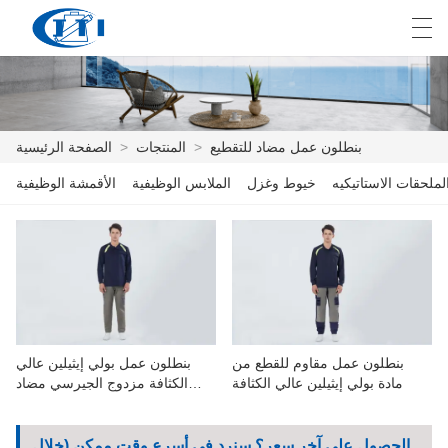
E
English
Deutsch
česky
العربية
بنطلون عمل مضاد للتقطيع
>
المنتجات
>
الصفحة الرئيسية
لملحقات الاستاتيكيه
خيوط وغزل
الملابس الوظيفية
الأقمشة الوظيفية
الصفحة الرئيسية
المنتجات
التخصيص
معلومات عنا
بنطلون عمل مقاوم للقطع من
بنطلون عمل بولي إيثيلين عالي
أخبار
مادة بولي إيثيلين عالي الكثافة
الكثافة مزدوج الجيرسي مضاد
للقطع
صناعة
الحصول على آخر سعر؟ سنرد في أسرع وقت ممكن (خلال