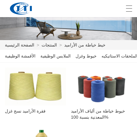
E
English
Deutsch
česky
العربية
خيط خياطة من الأراميد
>
المنتجات
>
الصفحة الرئيسية
لملحقات الاستاتيكيه
خيوط وغزل
الملابس الوظيفية
الأقمشة الوظيفية
الصفحة الرئيسية
المنتجات
التخصيص
معلومات عنا
خيوط خياطة من ألياف الأراميد
فقرة الأراميد نسج غزل
أخبار
المعدنية بنسبة 100%
صناعة