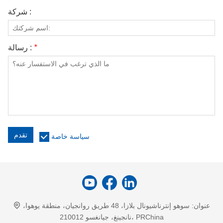
شركة :
*
رسالة :
تقدم
سياسة خاصة
عنوان:
سوهو إنترناشيونال بلازا، 48 طريق روانجيان، منطقة يوهوا،
نانجينغ، جيانغسو 210012، PRChina