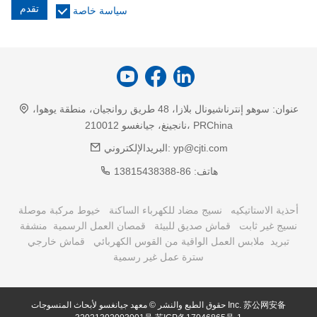
تقدم
سياسة خاصة
عنوان:
سوهو إنترناشيونال بلازا، 48 طريق روانجيان، منطقة يوهوا،
نانجينغ، جيانغسو 210012، PRChina
yp@cjti.com
البريدالإلكتروني:
هاتف:
86-13815438388
أحذية الاستاتيكيه
نسيج مضاد للكهرباء الساكنة
خيوط مركبة موصلة
نسيج غير ثابت
قماش صديق للبيئة
قمصان العمل الرسمية
منشفة
تبريد
ملابس العمل الواقية من القوس الكهربائي
قماش خارجي
سترة عمل غير رسمية
苏公网安备
حقوق الطبع والنشر © معهد جيانغسو لأبحاث المنسوجات Inc.