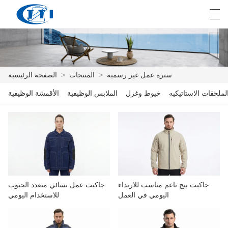
E
English
Deutsch
česky
العربية
سترة عمل غير رسمية
>
المنتجات
>
الصفحة الرئيسية
لملحقات الاستاتيكيه
خيوط وغزل
الملابس الوظيفية
الأقمشة الوظيفية
الصفحة الرئيسية
المنتجات
التخصيص
معلومات عنا
جاكيت بيج ناعم مناسب للارتداء
جاكيت عمل نسائي متعدد الجيوب
أخبار
اليومي في العمل
للاستخدام اليومي
صناعة