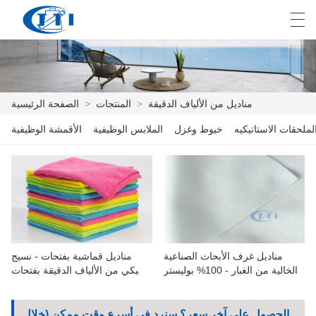
E
English
Deutsch
česky
العربية
مناديل من الألياف الدقيقة
>
المنتجات
>
الصفحة الرئيسية
لملحقات الاستاتيكيه
خيوط وغزل
الملابس الوظيفية
الأقمشة الوظيفية
الصفحة الرئيسية
المنتجات
التخصيص
معلومات عنا
مناديل غرف الأبحاث الصناعية
مناديل قماشية بفتحات - نسيج
أخبار
الخالية من الغبار - 100% بوليستر
شبكي من الألياف الدقيقة بفتحات
من البوليستر بنسبة 100%
صناعة
للملابس الرياضية والقمصان
والفساتين وبدلات اليوجا الرياضية
الحصول على آخر سعر؟ سنرد في أسرع وقت ممكن (خلال