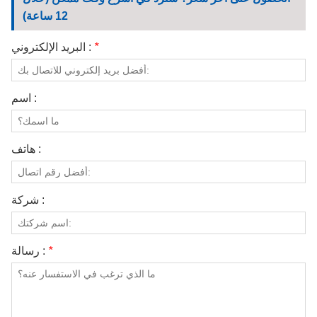
الاتصال بنا
البسيطة
12 ساعة)
مقاطع الفيديو
*
البريد الإلكتروني :
اسم :
هاتف :
شركة :
*
رسالة :