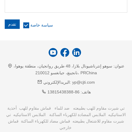
تقدم
سياسة خاصة
عنوان:
سوهو إنترناشيونال بلازا، 48 طريق روانجيان، منطقة يوهوا،
نانجينغ، جيانغسو 210012، PRChina
yp@cjti.com
البريدالإلكتروني:
هاتف:
86-13815438388
تي شيرت مقاوم للهب بطبيعته
ضد للماء
قماش مقاوم للهب
أحذية
الاستاتيكيه
الملابس المضادة للكهرباء الساكنة
الملابس الاستاتيكيه
تي
شيرت مقاوم للاشتعال بطبيعته
قماش مضاد للكهرباء الساكنة
قماش
خارجي