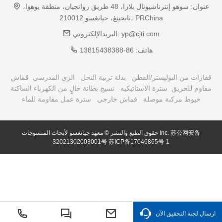
عنوان:
سوهو إنترناشيونال بلازا، 48 طريق روانجيان، منطقة يوهوا،
نانجينغ، جيانغسو 210012، PRChina
yp@cjti.com
البريدالإلكتروني:
هاتف:
86-13815438388
قفازات من البوليستر/القطن
بدلة تربية النحل
الزي المدرسي
قماش
مقاوم للحريق
سترة الاستاتيكيه
نسيج بطانة خالٍ من الكهرباء الساكنة
خيوط مركبة موصلة
قماش خارجي
سترة عمل مقاومة للماء
苏公网安备
حقوق الطبع والنشر © معهد جيانغسو لأبحاث المنسوجات Inc.
32021302003001号
苏ICP备17046865号-1
ارسال لجنة التحقيق الآن