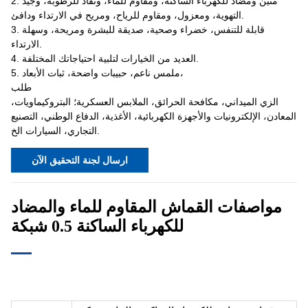
2. متين ومضاد للكهرباء الساكنة، ومقاوم للماء، ونفاذ للرطوبة، وجيد
التهوية، ومعزول، ومقاوم للرياح، ومريح في الارتداء ودافئ.
3. قابلة للتنفس، خضراء وصحية، صديقة للبشرة ومريحة، وسهلة
الارتداء.
4. العديد من الخيارات لتلبية احتياجاتك المختلفة.
5. ملمس ناعم، حبيبات واضحة، ثبات الأبعاد،
طلب
الزي الميداني، مكافحة الحرائق، الملابس العسكرية؛ البتروكيماويات،
المعادن، الإلكترونيات والأجهزة الكهربائية، الأغذية، الدفاع الوطني، التصنيع
التجاري، السيارات الخ.
ارسال لجنة التحقيق الآن
مواصفات القماش المقاوم للماء والمضاد
للكهرباء الساكنة 0.5 شبكة