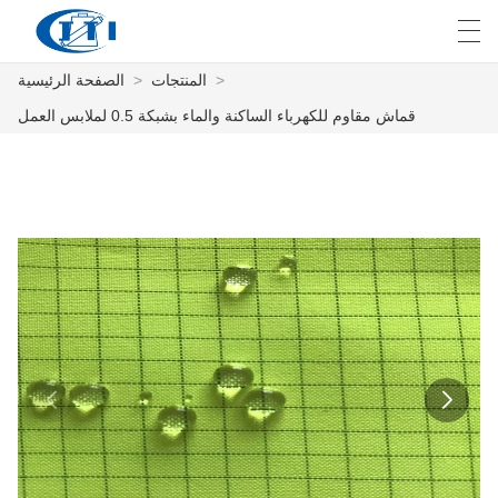
>
المنتجات
>
الصفحة الرئيسية
E
English
Deutsch
česky
العربية
قماش مقاوم للكهرباء الساكنة والماء بشبكة 0.5 لملابس العمل
الصفحة الرئيسية
المنتجات
التخصيص
معلومات عنا
أخبار
صناعة