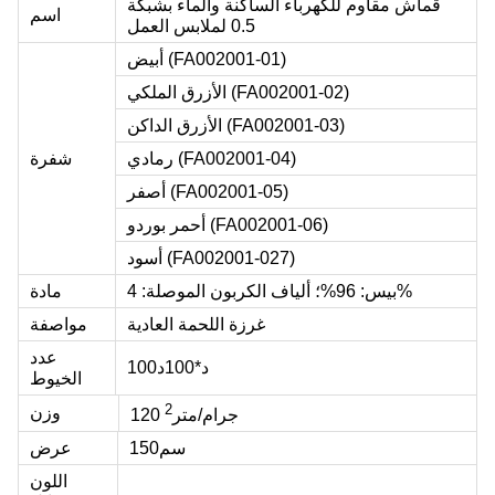
قماش مقاوم للكهرباء الساكنة والماء بشبكة
اسم
0.5 لملابس العمل
)
FA002001-01
أبيض (
)
-02
FA002001
الأزرق الملكي (
)
-03
FA002001
الأزرق الداكن (
)
-04
FA002001
رمادي (
شفرة
)
-05
FA002001
أصفر (
)
-06
FA002001
أحمر بوردو (
)
-027
FA002001
أسود (
بيس: 96%؛ ألياف الكربون الموصلة: 4%
مادة
غرزة اللحمة العادية
مواصفة
عدد
100د*100د
الخيوط
2
وزن
120 جرام/متر
150سم
عرض
اللون