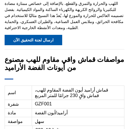
اللهب والحرارة والتمزق والقطع، بالإضافة إلى خصائص ممتازة مضادة
للبكتيريا والروائح الكريهة والكهرباء الساكنة والمواد الكيميائية. بفضل
تصميمه العاكس للحرارة والموزع لها، يُعدّ هذا النسيج مثاليًا للاستخدام في
مكافحة الحرائق، وملابس العمل الصناعية، والطيران العسكري، والحماية
الطبية، ومعدات الأنشطة الخارجية الاحترافية.
ارسال لجنة التحقيق الآن
قماش واقي مقاوم للهب مصنوع
مواصفات
من أيونات الفضة الأراميد
قماش أراميد أيون الفضة المقاوم للهب،
اسم
قماش واقٍ 230 جرامًا للمتر المربع
GZF001
شفرة
أراميد/أيون الفضة
مادة
سهل
مواصفة