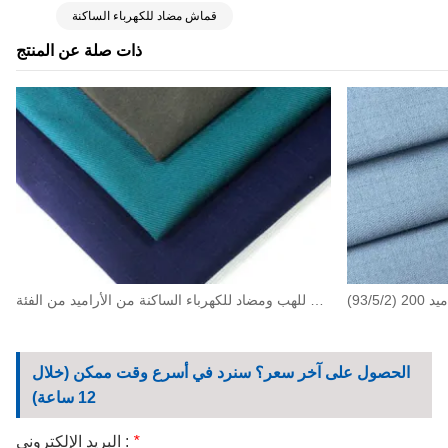
قماش مضاد للكهرباء الساكنة
ذات صلة عن المنتج
قماش تويل مقاوم للهب ومضاد للكهرباء الساكنة من الأراميد من الفئة IIIA بوزن 260 جرامًا للمتر المربع (93/5/2)
الحصول على آخر سعر؟ سنرد في أسرع وقت ممكن (خلال
12 ساعة)
*
البريد الإلكتروني :