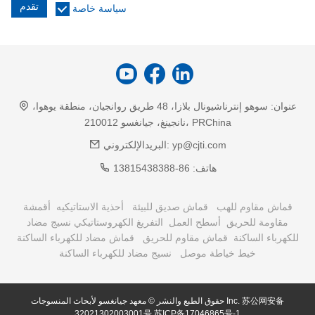
تقدم
سياسة خاصة
عنوان:
سوهو إنترناشيونال بلازا، 48 طريق روانجيان، منطقة يوهوا،
نانجينغ، جيانغسو 210012، PRChina
yp@cjti.com
البريدالإلكتروني:
هاتف:
86-13815438388
قماش مقاوم للهب
قماش صديق للبيئة
أحذية الاستاتيكيه
أقمشة
مقاومة للحريق
أسطح العمل
التفريغ الكهروستاتيكي نسيج مضاد
للكهرباء الساكنة
قماش مقاوم للحريق
قماش مضاد للكهرباء الساكنة
خيط خياطة موصل
نسيج مضاد للكهرباء الساكنة
苏公网安备
حقوق الطبع والنشر © معهد جيانغسو لأبحاث المنسوجات Inc.
32021302003001号
苏ICP备17046865号-1