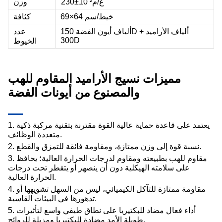
230±10 غ/م²
وزن
69×64 خيط/سم
كثافة
ألياف أيون الفضة 150D + ألياف الأراميد
عدد
300D
الخيوط
مميزات نسيج الأراميد المقاوم للهب
والمصنوع من أيونات الفضة
1. يعتمد على قاعدة حماية عالية القوة مقترنة بتقنية مركبة ذكية
متعددة الوظائف.
2. نسبة قوة إلى وزن ممتازة، ومقاومة فائقة للتمزق والقطع.
3. مقاوم للهب بطبيعته ومقاوم لدرجات الحرارة العالية؛ يحافظ
على سلامته الهيكلية دون أن ينصهر أو يتقطر تحت درجات
الحرارة العالية.
4. مقاومة ممتازة للتآكل الكيميائي، ليس من السهل تشويهها أو
تدهورها في البيئات القاسية.
5. أداء فعال مضاد للبكتيريا على نطاق طيفي واسع لتأثيرات
طويلة الأمد مضادة للبكتيريا ومزيلة للروائح.