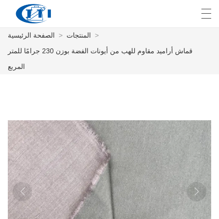
>
المنتجات
>
الصفحة الرئيسية
E
English
Deutsch
česky
العربية
قماش أراميد مقاوم للهب من أيونات الفضة بوزن 230 جرامًا للمتر
المربع
الصفحة الرئيسية
المنتجات
التخصيص
معلومات عنا
أخبار
صناعة