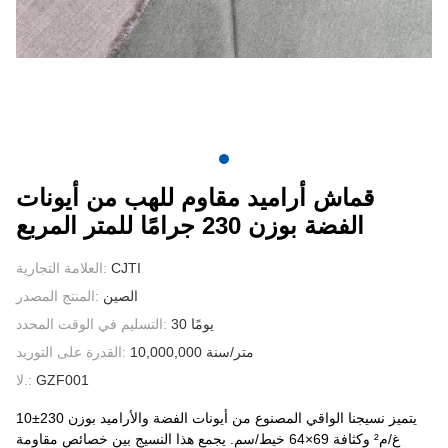
الاتصال بنا
مقاطع الفيديو
قماش أراميد مقاوم للهب من أيونات
الفضة بوزن 230 جرامًا للمتر المربع
CJTI
العلامة التجارية:
الصين
المنتج المصدر:
30 يومًا
التسليم في الوقت المحدد:
10,000,000 متر/سنة
القدرة على التوريد:
GZF001
لا.:
يتميز نسيجنا الواقي المصنوع من أيونات الفضة والأراميد بوزن 230±10
غ/م² وكثافة 69×64 خيط/سم. يجمع هذا النسيج بين خصائص مقاومة