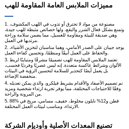
مميزات الملابس العامة المقاومة للهب
1. مصنوعة من مواد لا تحترق أو تذوب في اللهب المكشوف،
وتمنع بشكل فعال الشرر والبقع، ولها خصائص مثبطة للهب جيدة،
وهي صديقة للبيئة ومقاومة للغسيل، مما يضمن سلامة وراحة
مرتديها في العمل.
2. يوجد جيبان على الصدر الأمامي، وهما مناسبان لتخزين الأشياء،
والحفاظ على العمل أنيقًا ومنظمًا، وتحسين كفاءة العمل.
3. تعتمد الملابس المقاومة للهب تصميمًا مشرقًا ومتباينًا لربط
الألوان وشرائط عاكسة متعددة. إنه ليس عصريًا وفرديًا فحسب،
بل يعمل أيضًا كتحذير للسلامة لتحسين الرؤية في البيئات
منخفضة الإضاءة.
4. تم تصميم الأصفاد والأقدام بشريط فيلكرو، والذي يمكن تعديله
وفقًا للاحتياجات المختلفة، مما يوفر تجربة ارتداء شخصية ومزيد
من المرونة والراحة.
5. 88% قطن و12% نايلون مخلوط، خفيف، مسامي، مريح في
الارتداء، ومناسب لبيئات العمل المختلفة.
تصنيع المعدات الأصلية وأوديإم الشركة