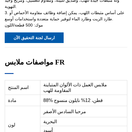
وله مثبطات جيدة للهب، وصديق للبيئة، ومقاوم للغسيل، ومريح وجيد
التهوية.
3. على أساس مثبطات اللهب، يمكن إضافة وظائف مقاومة الأحماض أو
طارد الزيت وطارد الماء لتوفير حماية متعددة واستخدامات أوسع.
موك: 500 قطعة/اللون
ارسال لجنة التحقيق الآن
مواصفات ملابس FR
ملابس العمل ذات الألوان المتباينة
اسم المنتج
المقاومة للهب
88% قطن، 12% نايلون منسوج
مادة
مرحبا السادس الأصفر
البحرية
لون
أسود