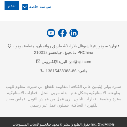
تقدم
سياسة خاصة
عنوان:
سوهو إنترناشيونال بلازا، 48 طريق روانجيان، منطقة يوهوا،
نانجينغ، جيانغسو 210012، PRChina
yp@cjti.com
البريدالإلكتروني:
هاتف:
86-13815438388
سترة بولي إيثيلين عالي الكثافة المقاومة للقطع
تي شيرت مقاوم للهب
بطبيعته
الاستاتيكيه بشكل عام
بدلة مربي النحل
قفازات الاستاتيكيه
سترة وظيفية
قفازات نايلون
زي عمل من قماش التويل
قماش مضاد
للكهرباء الساكنة
بنطلون عمل غير رسمي
苏公网安备
حقوق الطبع والنشر © معهد جيانغسو لأبحاث المنسوجات Inc.