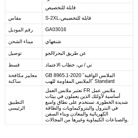
قابلة للتخصيص
قابلة للتخصيص
S-2XL،
مقاس
GA03016
رقم الموديل
شنغهاي
ميناء الشحن
عن طريق البحر/الجو
توصيل
تي / تي، خطاب الاعتماد
قسط
GB 8965.1-2020 "الملابس الواقية
معايير مكافحة
الملابس المقاومة للهب" Standard
ساكنة
تعتبر ملابس العمل FR ملابس عمل
أساسية لأولئك الذين يعملون في بيئات
شديدة الخطورة. تستخدم على نطاق واسع
التطبيق
في البترول والبتروكيماويات والطاقة
الرئيسي
الكهربائية والمعادن وبناء السفن
والصناعات الكيماوية وغيرها من المجالات.