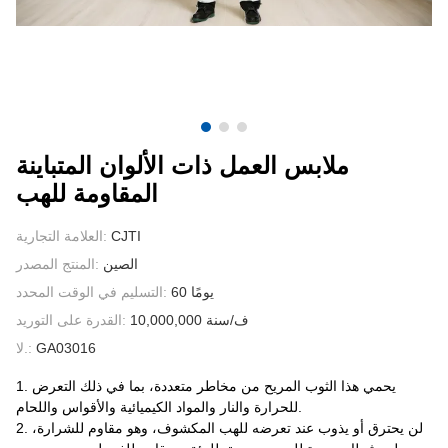
الاتصال بنا
مقاطع الفيديو
ملابس العمل ذات الألوان المتباينة
المقاومة للهب
CJTI
العلامة التجارية:
الصين
المنتج المصدر:
60 يومًا
التسليم في الوقت المحدد:
10,000,000 ف/سنة
القدرة على التوريد:
GA03016
لا.:
1. يحمي هذا الثوب المريح من مخاطر متعددة، بما في ذلك التعرض
للحرارة والنار والمواد الكيميائية والأقواس واللحام.
2. لن يحترق أو يذوب عند تعرضه للهب المكشوف، وهو مقاوم للشرارة،