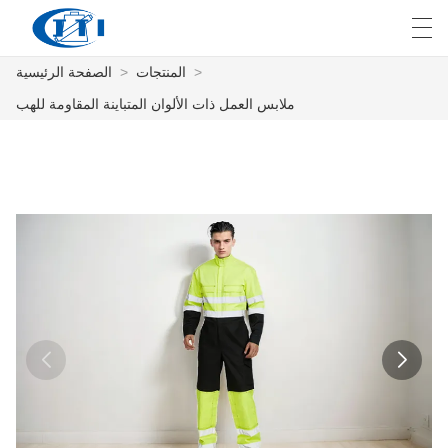
>
المنتجات
>
الصفحة الرئيسية
E
English
Deutsch
česky
العربية
ملابس العمل ذات الألوان المتباينة المقاومة للهب
الصفحة الرئيسية
المنتجات
التخصيص
معلومات عنا
أخبار
صناعة