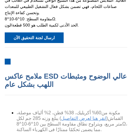
العالية. الملابس المصنوعة من هذا النسيج الواقي تستخدم في الغالب في
صناعات اللحام، فهي تضمن بشكل فعال التشغيل الطبيعي للمعدات
وتحسن كفاءة الإنتاج.
مقاومة السطح: 10^6-10^8Ω.
الحد الأدنى لكمية الطلب هو 500 قطعة/لون.
ارسال لجنة التحقيق الآن
ملامح عاكس ESD عالي الوضوح ومثبطات
اللهب بشكل عام
مكونة من
60% أكريليك، 38% قطن، 2% ألياف موصلة
،
القماش(
انقر هنا لعرض التفاصيل
) يبلغ وزنه 285 جم لكل
Ω،
متر مربع، ويتراوح نطاق مقاومة السطح بين 10^6-10^8
مما يضمن تحكمًا ممتازًا في الكهرباء الساكنة.