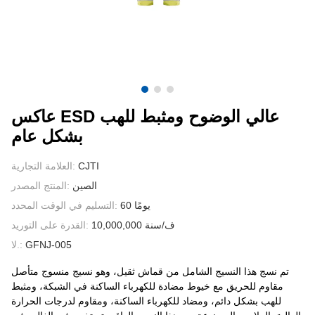
الاتصال بنا
مقاطع الفيديو
عاكس ESD عالي الوضوح ومثبط للهب
بشكل عام
CJTI
العلامة التجارية:
الصين
المنتج المصدر:
60 يومًا
التسليم في الوقت المحدد:
10,000,000 ف/سنة
القدرة على التوريد:
GFNJ-005
لا.:
تم نسج هذا النسيج الشامل من قماش ثقيل، وهو نسيج منسوج متأصل
مقاوم للحريق مع خيوط مضادة للكهرباء الساكنة في الشبكة، ومثبط
للهب بشكل دائم، ومضاد للكهرباء الساكنة، ومقاوم لدرجات الحرارة