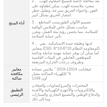
بعد معالجة خاصة للنسيج المقاوم للهب،
2 、
بمجرد ملامسته للهب، يمكن إطفاؤه على
الفور، واحتواء الحريق بسرعة، وتقليل خطر
انتشار الحريق بشكل كبير.
تصميم الألوان الفلورسنت الساطع
3 、
أداء المنتج
مناسب بشكل خاص للملابس الواقية
للسلامة، مما يحسن رؤية بيئة العمل، ويعزز
تأثير حماية السلامة.
4 、 لديها وظيفة جيدة الاستاتيكيه. يفي
بمعايير ESD، ومقاومة النظام 10^6-10^8Ω.
كما يمكن أن يوفر حماية مهنية شاملة ودائمة
للموظفين العاملين في البيئات القاسية
وظروف درجات الحرارة المرتفعة.
غيغابايت 12014
-2019 " ملابس مضادة
معايير
للكهرباء الساكنة معيار "h
مكافحة
أون 1149
ساكنة
المختبرات والبتروكيماويات والمعادن
والإلكترونيات والأجهزة الكهربائية والأغذية
التطبيق
والدفاع الوطني والتصنيع التجاري والسيارات
الرئيسي
وما إلى ذلك.