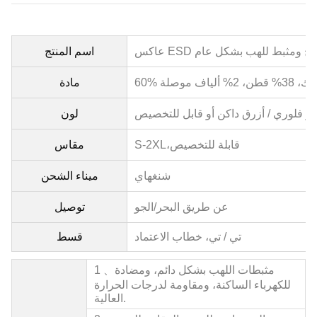
ي الوضوح ومثبط للهب بشكل عام
اسم المنتج
 قطن، 2% ألياف موصلة
مادة
ر فلوري / أزرق داكن أو قابل للتخصيص
لون
قابلة للتخصيص
S-2XL،
مقاس
شنغهاي
ميناء الشحن
عن طريق البحر/الجو
توصيل
تي / تي، خطاب الاعتماد
قسط
مثبطات اللهب بشكل دائم، ومضادة
1 、
للكهرباء الساكنة، ومقاومة لدرجات الحرارة
العالية.