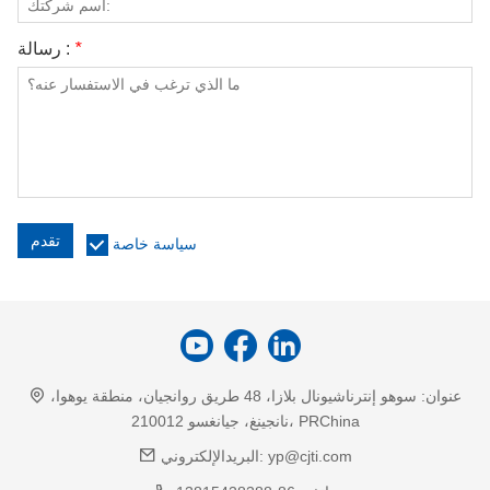
*
رسالة :
تقدم
سياسة خاصة
عنوان:
سوهو إنترناشيونال بلازا، 48 طريق روانجيان، منطقة يوهوا،
نانجينغ، جيانغسو 210012، PRChina
yp@cjti.com
البريدالإلكتروني: