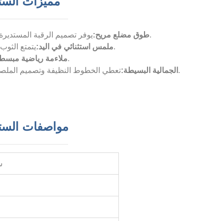
مميزات الستر
يوفر تصميم الرقبة المستديرة الكلاسيكي ملاءمة آمنة ومريحة، مما يسمح بالحركة والارتداء على طبقات متعددة.
طوق مضلع مريح:
يتمتع الثوب بأكمله بملمس ناعم ومريح بشكل مدهش، مما يوفر تجربة ارتداء ممتعة على الجلد.
ملمس استثنائي في اليد:
مصممة بشكل عصري ورياضي يسمح بنطاق كامل من الحركة دون زيادة الحجم.
ملاءمة رياضية مبسط
تعطي الخطوط النظيفة وتصميم الملصق بدون علامة الأولوية للراحة وتقدم مظهرًا حادًا واحترافيًا تحت أي ملابس خارجية.
الجمالية البسيطة:
مواصفات السترة
س