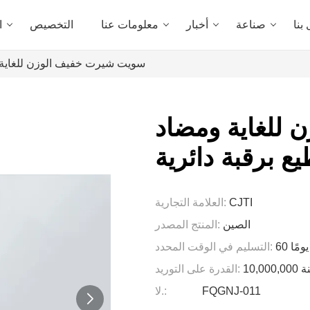
بنا
صناعة
أخبار
معلومات عنا
التخصيص
ا
سويت شيرت خفيف الوزن للغاية و
للغاية ومضاد
يع برقبة دائرية
CJTI
العلامة التجارية:
الصين
المنتج المصدر:
60 يومًا
التسليم في الوقت المحدد:
/سنة
القدرة على التوريد:
FQGNJ-011
لا.: