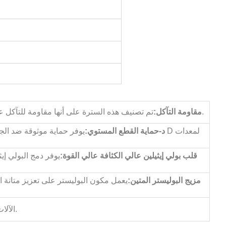
تم تصنيف هذه السترة على أنها مقاومة للتآكل على المستوى 2، وتتحمل الاحتكاك والتآكل بشكل كبير.
مقاومة التآكل:
د
-حماية القطع المستوي:
يوفر حماية موثوقة ضد الجروح
قلب بولي إيثيلين عالي الكثافة عالي القوة:
يوفر دمج البولي إيث
مزيج البوليستر المتين:
يعمل مكون البوليستر على تعزيز متانة 
الآلات والمعادن والبناء والزجاج وغيرها من المجالات الصناعية.