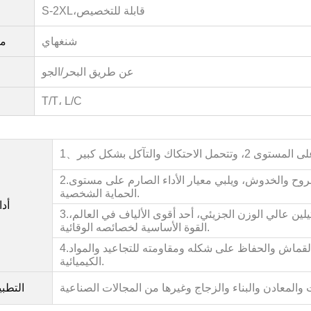
قابلة للتخصيص
S-2XL،
شنغهاي
مي
عن طريق البحر/الجو
T/T، L/C
1、
 والخدوش، ويلبي معيار الأداء الصارم على مستوى D لمعدات
2.
الحماية الشخصية.
أدا
يلين عالي الوزن الجزيئي، أحد أقوى الألياف في العالم،
3.
القوة الأساسية لخصائصه الوقائية.
القماش والحفاظ على شكله ومقاومته للتجاعيد والمواد
4.
الكيميائية.
التطب