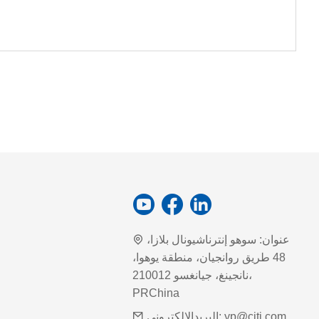
عنوان:
سوهو إنترناشيونال بلازا،
48 طريق روانجيان، منطقة يوهوا،
نانجينغ، جيانغسو 210012،
PRChina
yp@cjti.com
البريدالإلكتروني: