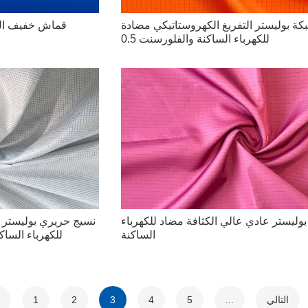
كة بوليستر التفريغ الكهروستاتيكي مضادة
قماش خفيف الوز
للكهرباء الساكنة والفلورسنت 0.5
وليستر عادي عالي الكثافة مضاد للكهرباء
نسيج حريري بوليستر ا
الساكنة
للكهرباء الساكنة 0.25 شبكة لملابس
التالي
...
5
4
3
2
1