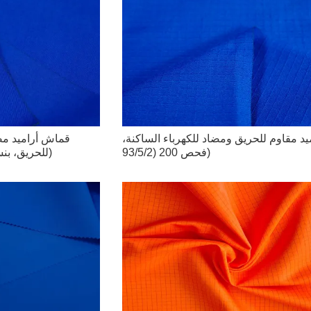
يد مقاوم للحريق ومضاد للكهرباء الساكنة،
قماش أراميد مضا
فحص 200 (93/5/2)
للحريق، بنسيج قطني مائل 200 (93/5/2)