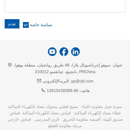
تقدم
سياسة خاصة
عنوان:
سوهو إنترناشيونال بلازا، 48 طريق روانجيان، منطقة يوهوا،
نانجينغ، جيانغسو 210012، PRChina
yp@cjti.com
البريدالإلكتروني:
هاتف:
86-13815438388
سترة عمل مقاومة للماء
نسيج قطني محبوك مضاد للكهرباء الساكنة
غطاء مضاد للكهرباء الساكنة
قماش مضاد للكهرباء الساكنة
قماش
صديق للبيئة
أقمشة مقاومة للحريق
الزي المدرسي
قماش خارجي
مريلة مقاومة للقطع