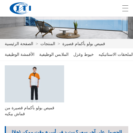
E
English
Deutsch
česky
العربية
قميص بولو بأكمام قصيرة
>
المنتجات
>
الصفحة الرئيسية
لملحقات الاستاتيكيه
خيوط وغزل
الملابس الوظيفية
الأقمشة الوظيفية
الصفحة الرئيسية
المنتجات
التخصيص
معلومات عنا
قميص بولو بأكمام قصيرة من
أخبار
قماش بيكيه
صناعة
الحصول على آخر سعر؟ سنرد في أسرع وقت ممكن (خلال