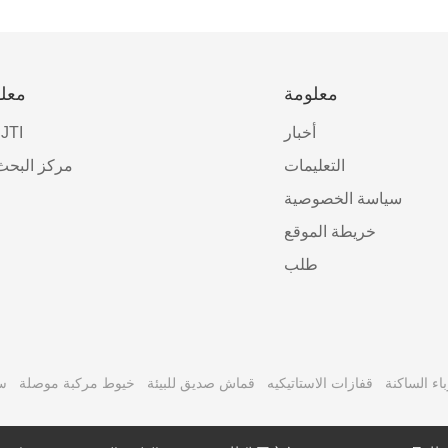
معلومة
معلو
أخبار
نبذة عن 
التعليمات
مركز البحث
سياسة الخصوصية
خريطة الموقع
طلب
اء الساكنة
قفازات الاستاتيكيه
قماش صديق للبيئة
خيوط مركبة موصلة
س