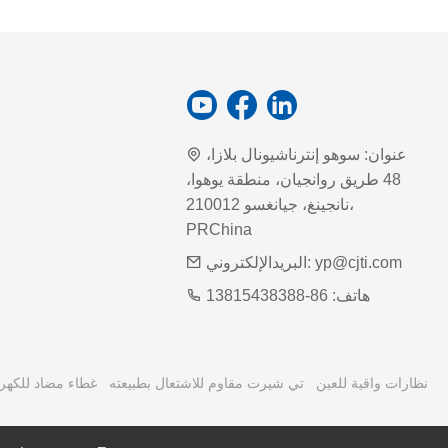
عنوان:
سوهو إنترناشيونال بلازا،
48 طريق روانجيان، منطقة يوهوا،
نانجينغ، جيانغسو 210012،
PRChina
yp@cjti.com
البريدالإلكتروني:
هاتف:
86-13815438388
نظارات واقية للعين
تي شيرت مقاوم للاشتعال بطبيعته
غطاء مضاد للكهرب