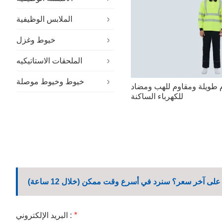
الملابس الوظيفية
أقمشة متخصصة
خيوط وغزل
نسيج مستدام
ملابس عمل متخصصة
الملحقات الاستاتيكيه
قماش خارجي
ملابس غرف التعقيم
خيوط مقاومة للهب
خيوط وخيوط موصلة
ملابس العمل العامة
قفازات الاستاتيكيه
 طويلة ومقاوم للهب ومضاد
للكهرباء الساكنة
ملابس العمل الرسمية للشركات
قبعة الاستاتيكيه
ملابس عمل غير رسمية
أحذية الاستاتيكيه
الزي المدرسي
مناديل من الألياف الدقيقة
لى آخر سعر؟ سنرد في أسرع وقت ممكن (خلال 12 ساعة)
*
البريد الإلكتروني :