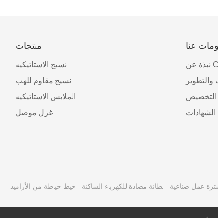
مات عنا
منتجات
CJTI
نسيج الاستاتيكيه
 والتطوير
نسيج مقاوم للهب
التخصيص
الملابس الاستاتيكيه
الشهادات
غزل موصل
ترة عمل صناعية
بطانة مضادة للكهرباء الساكنة
خيط خياطة من الأراميد