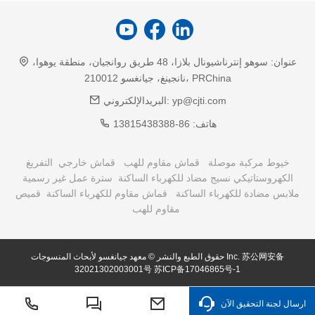
عنوان:
سوهو إنترناشيونال بلازا، 48 طريق روانجيان، منطقة يوهوا،
نانجينغ، جيانغسو 210012، PRChina
yp@cjti.com
البريدالإلكتروني:
هاتف:
86-13815438388
خيوط مركبة موصلة
قماش مقاوم للهب
قماش خارجي
التفريغ
الكهروستاتيكي نسيج مضاد للكهرباء الساكنة
سترة عمل غير رسمية
ملابس مضادة للكهرباء الساكنة
قماش مقاوم للكهرباء الساكنة
قميص
مقاوم للهب
苏公网安备
حقوق الطبع والنشر © معهد جيانغسو لأبحاث المنسوجات Inc.
32021302003001号
苏ICP备17046865号-1
ارسال لجنة التحقيق الآن