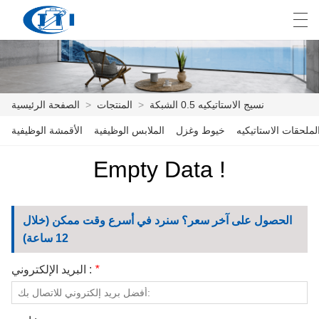
E
English
Deutsch
česky
العربية
نسيج الاستاتيكيه 0.5 الشبكة
>
المنتجات
>
الصفحة الرئيسية
لملحقات الاستاتيكيه
خيوط وغزل
الملابس الوظيفية
الأقمشة الوظيفية
الصفحة الرئيسية
Empty Data !
المنتجات
التخصيص
الحصول على آخر سعر؟ سنرد في أسرع وقت ممكن (خلال
معلومات عنا
12 ساعة)
أخبار
*
البريد الإلكتروني :
صناعة