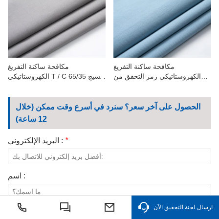
الاتصال بنا
مقاطع الفيديو
مكافحة ساكنة التفريغ
مكافحة ساكنة التفريغ
الكهروستاتيكي رمز التحقق من
الكهروستاتيكي T / C 65/35 نسيج
البطاقة نسيج قطني طويل 1.0
1.0 شبكة لملابس العمل
شبكة لملابس العمل
الحصول على آخر سعر؟ سنرد في أسرع وقت ممكن (خلال
12 ساعة)
*
البريد الإلكتروني :
اسم :
ارسال لجنة التحقيق الآن
هاتف :