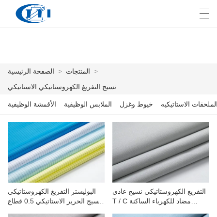
E
English
Deutsch
česky
العربية
>
المنتجات
>
الصفحة الرئيسية
نسيج التفريغ الكهروستاتيكي الاستاتيكي
الصفحة الرئيسية
لملحقات الاستاتيكيه
خيوط وغزل
الملابس الوظيفية
الأقمشة الوظيفية
المنتجات
التخصيص
معلومات عنا
أخبار
التفريغ الكهروستاتيكي نسيج عادي
البوليستر التفريغ الكهروستاتيكي
T / C مضاد للكهرباء الساكنة
نسيج الحرير الاستاتيكي 0.5 قطاع
صناعة
للبتروكيماويات والسيارات والمعادن
لملابس العمل