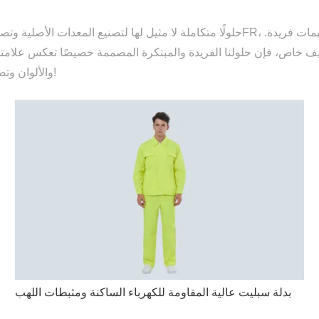
 خاص، فإن حلولنا الفريدة والمبتكرة المصممة خصيصًا تعكس علامتك ا
والألوان وتصميم ملابس العمل إلى المواد المستخدمة. مرحبا بكم في التحقيق!
بدلة سبليت عالية المقاومة للكهرباء الساكنة ومثبطات اللهب