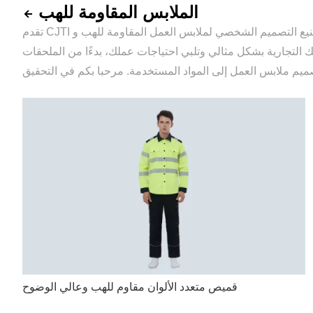
الملابس المقاومة للهب
تقدم CJTI حلولًا متكاملة لا مثيل لها لتصنيع المعدات الأصلية وتصنيع التصميم الشخصي لملابس العمل المقاومة للهب وFR، مما يضمن تميز علامتك التجارية عن المنافسة بجودة فائقة وتصميمات فريدة.
لتجارية بشكل مثالي وتلبي احتياجات عملك، بدءًا من الملحقات
قميص متعدد الألوان مقاوم للهب وعالي الوضوح