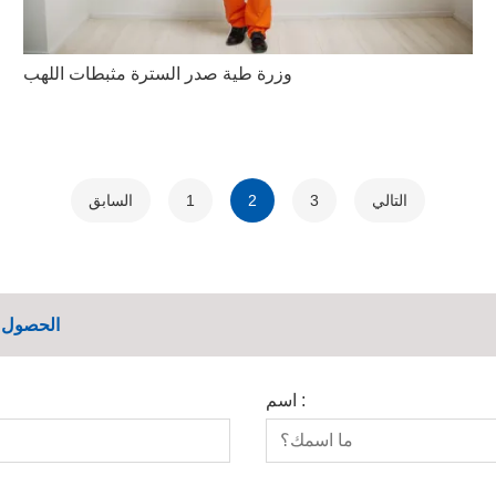
وزرة طية صدر السترة مثبطات اللهب
التالي
3
2
1
السابق
الحصول ع
اسم :